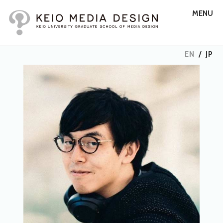
MENU
EN
/
JP