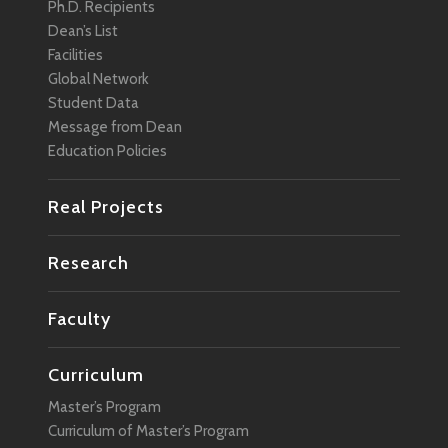
Ph.D. Recipients
Dean’s List
Facilities
Global Network
Student Data
Message from Dean
Education Policies
Real Projects
Research
Faculty
Curriculum
Master’s Program
Curriculum of Master’s Program