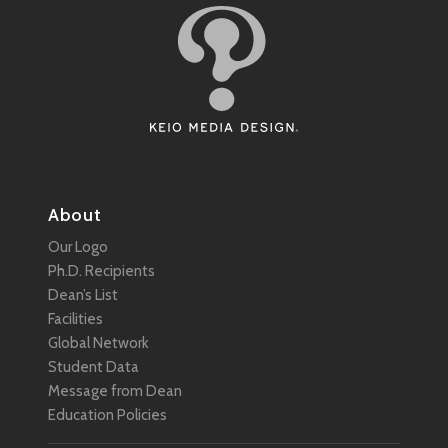
About
Our Logo
Ph.D. Recipients
Dean’s List
Facilities
Global Network
Student Data
Message from Dean
Education Policies