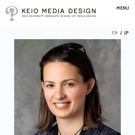
MENU
EN
/
JP