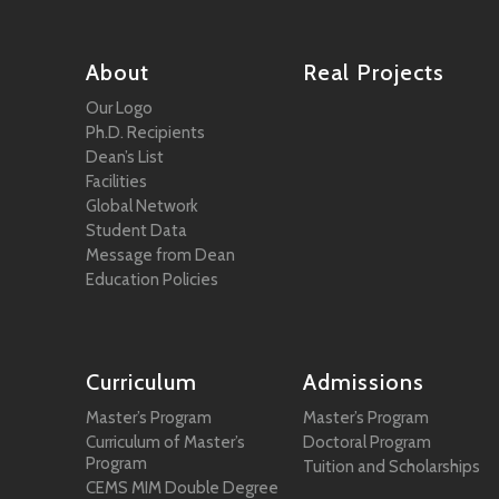
About
Real Projects
Our Logo
Ph.D. Recipients
Dean’s List
Facilities
Global Network
Student Data
Message from Dean
Education Policies
Curriculum
Admissions
Master’s Program
Master’s Program
Curriculum of Master’s
Doctoral Program
Program
Tuition and Scholarships
CEMS MIM Double Degree