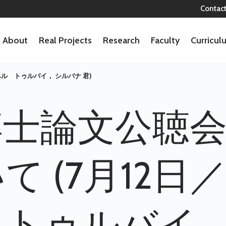
Contac
About
Real Projects
Research
Faculty
Curricu
ル トゥルバイ， シルバナ 君)
博士論文公聴
て (7月12日
トゥルバイ，