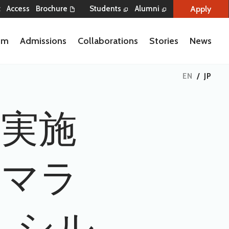
Apply
t
Access
Brochure
Students
Alumni
lum
Admissions
Collaborations
Stories
News
EN
/
JP
会実施
／マラ
 シル