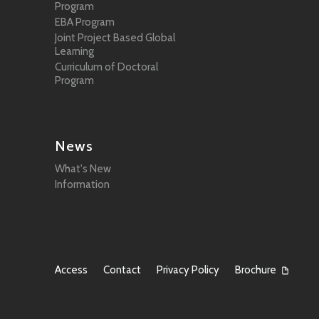
Program
EBA Program
Joint Project Based Global
Learning
Curriculum of Doctoral
Program
News
What's New
Information
Access
Contact
Privacy Policy
Brochure