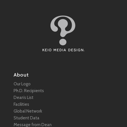
About
Our Logo
Ph.D. Recipients
Dean’s List
Facilities
Global Network
Student Data
Message from Dean