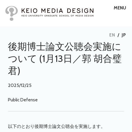
MENU
EN
/
JP
後期博士論文公聴会実施に
ついて (1月13日／郭 胡合璧
君)
2025/12/25
Public Defense
以下のとおり後期博士論文公聴会を実施します。