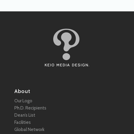
About
Our Logo
Ph.D. Recipients
Dean’s List
Facilities
Global Network