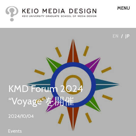
MENU
EN
/
JP
KMD Forum 2024
“Voyage“を開催
2024/10/04
Events