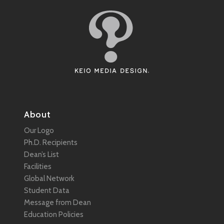
About
Our Logo
Ph.D. Recipients
Dean’s List
Facilities
Global Network
Student Data
Message from Dean
Education Policies