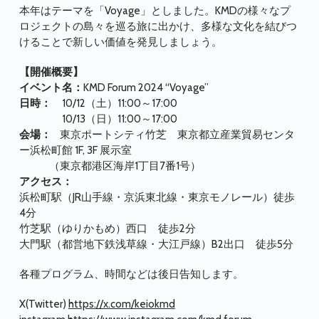
本年はテーマを「Voyage」としました。KMDの様々なプ
ロジェクトの島々を巡る旅に出かけ、多様な文化を結びつ
けることで新しい価値を発見しましょう。
【開催概要】
イベント名：
KMD Forum 2024 “Voyage”
日時：
10/12（土）11:00～17:00
10/13（日）11:00～17:00
会場：
東京ポートシティ竹芝 東京都立産業貿易センタ
ー浜松町館 1F, 3F 展示室
（東京都港区海岸1丁目7番1号）
アクセス：
浜松町駅（JR山手線・京浜東北線・東京モノレール）徒歩
4分
竹芝駅（ゆりかもめ）西口 徒歩2分
大門駅（都営地下鉄浅草線・大江戸線）B2出口 徒歩5分
各種プログラム、時間などは後日告知します。
X(Twitter)
https://x.com/keiokmd