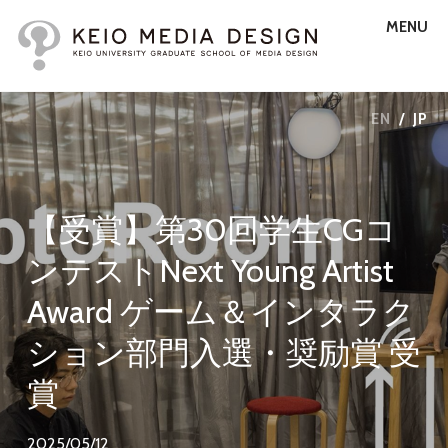
MENU
EN
/
JP
【受賞】第30回学生CGコ
ンテストNext Young Artist
Award ゲーム＆インタラク
ション部門入選・奨励賞 受
賞
2025/05/12