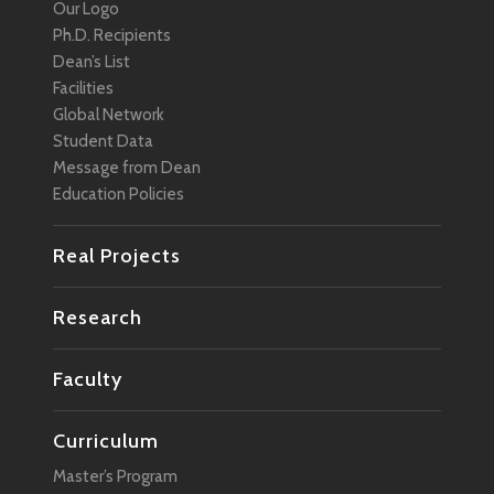
Our Logo
Ph.D. Recipients
Dean’s List
Facilities
Global Network
Student Data
Message from Dean
Education Policies
Real Projects
Research
Faculty
Curriculum
Master’s Program