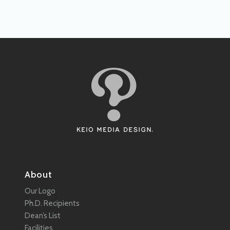
About
Our Logo
Ph.D. Recipients
Dean’s List
Facilities