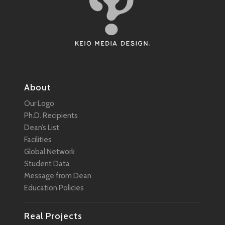
About
Our Logo
Ph.D. Recipients
Dean’s List
Facilities
Global Network
Student Data
Message from Dean
Education Policies
Real Projects