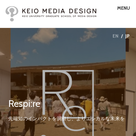
MENU
EN
/
JP
Respi:re
先端知のインパクトを洞察し、よりエシカルな未来を