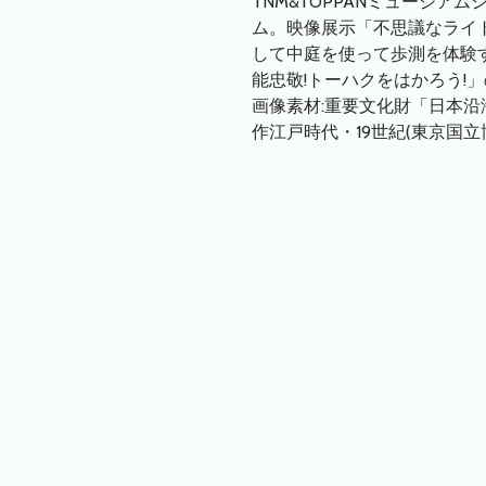
TNM&TOPPANミュージア
ム。映像展示「不思議なライ
して中庭を使って歩測を体験
能忠敬!トーハクをはかろう!」
画像素材:重要文化財「日本沿
作江戸時代・19世紀(東京国立