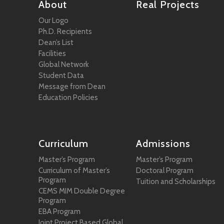
About
Real Projects
Our Logo
Ph.D. Recipients
Dean’s List
Facilities
Global Network
Student Data
Message from Dean
Education Policies
Curriculum
Admissions
Master’s Program
Master’s Program
Curriculum of Master’s
Doctoral Program
Program
Tuition and Scholarships
CEMS MIM Double Degree
Program
EBA Program
Joint Project Based Global