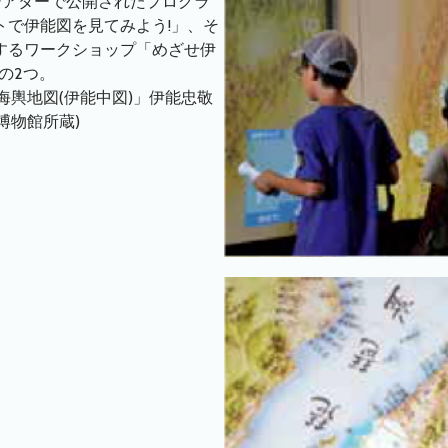
ムシアターで公開されたプログラ
トで伊能図を見てみよう!」、そ
するワークショップ「めざせ伊
の2つ。
海輿地図(伊能中図)」伊能忠敬
博物館所蔵)