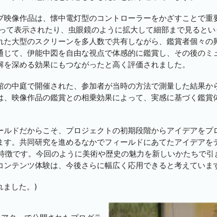
ブ映像作品は、懐中電灯型のコントローラーをかざすことで重要
なって表示されたり、虫眼鏡のように拡大して細部まで見るとい
れた大型のスクリーンを多人数で共有しながら、鑑賞者個々の
通じて、伊能中図を自由な視点で体感的に鑑賞し、その後のミュ
解を深める効果にもつながったと高く評価されました。
館の中庭で開催された、参加者が当時の方法で測量した結果か
は、映像作品の鑑賞との相乗効果によって、実感に基づく鑑賞
ールドだからこそ、プロジェクトの初期段階からアイデアをプ
ます。共同研究を進めるなかでフィールドにあてたアイデアを
の特徴です。今回のように美術や歴史の魅力を新しいかたちで引
コンテンツ体験は、今後さらに幅広く応用できると考えています
れました。)