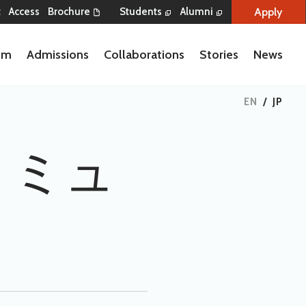
Apply
t
Access
Brochure
Students
Alumni
lum
Admissions
Collaborations
Stories
News
EN
/
JP
・ミュ