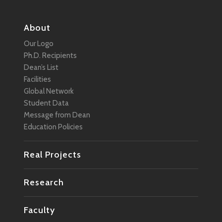
About
Our Logo
Ph.D. Recipients
Dean’s List
Facilities
Global Network
Student Data
Message from Dean
Education Policies
Real Projects
Research
Faculty