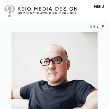
MENU
EN
/
JP