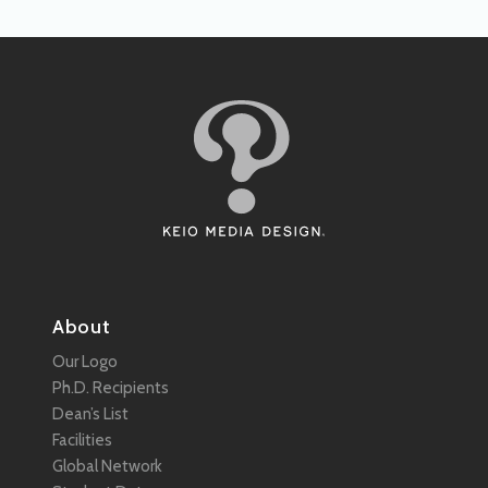
About
Our Logo
Ph.D. Recipients
Dean’s List
Facilities
Global Network