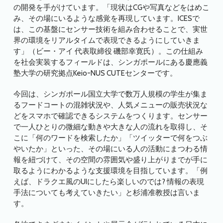
の開発を手がけています。「現状はCGや写真などをはめこ
み、その場にいるような感覚を再現しています。ICESで
は、この基盤にセンサー技術を組み合わせることで、実世
界の環境をリアルタイムで表現できるようにしていきま
す」（ビー・アイ 代表取締役 磯部幸寛氏）。この仕組み
を社会実装するフィールドは、シンガポールにある慶應義
塾大学の研究拠点Keio-NUS CUTEセンターです。
今回は、シンガポール国立大学で数万人規模の学生が集ま
るフードコートの混雑状況や、人気メニューの販売状況な
どをスマホで確認できるシステムをつくります。センサー
で一人ひとりの微細な動きや大きな人の流れを取得し、そ
こに「何のワードを検索したか」「ツイッターで何をつぶ
やいたか」といった、その場にいる人の活動にまつわる情
報を紐づけて、その空間の雰囲気や盛り上がりまでが手に
取るようにわかるような支援環境を目指しています。「例
えば、ドラクエ風のUIにしたら楽しいのでは? 情報の表現
手法についても考えていきたい」と杉浦准教授は言いま
す。