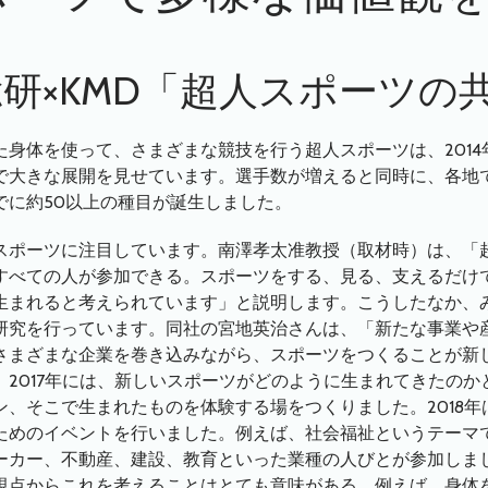
研×KMD「超人スポーツの
身体を使って、さまざまな競技を行う超人スポーツは、2014
で大きな展開を見せています。選手数が増えると同時に、各地
でに約50以上の種目が誕生しました。
スポーツに注目しています。南澤孝太准教授（取材時）は、「
すべての人が参加できる。スポーツをする、見る、支えるだけ
生まれると考えられています」と説明します。こうしたなか、み
研究を行っています。同社の宮地英治さんは、「新たな事業や
さまざまな企業を巻き込みながら、スポーツをつくることが新
。2017年には、新しいスポーツがどのように生まれてきたのか
ン、そこで生まれたものを体験する場をつくりました。2018
ためのイベントを行いました。例えば、社会福祉というテーマ
ーカー、不動産、建設、教育といった業種の人びとが参加しま
視点からこれを考えることはとても意味がある。例えば、身体