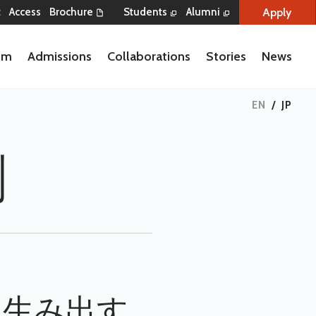
Apply
t
Access
Brochure
Students
Alumni
lum
Admissions
Collaborations
Stories
News
EN
/
JP
創
を生み出す