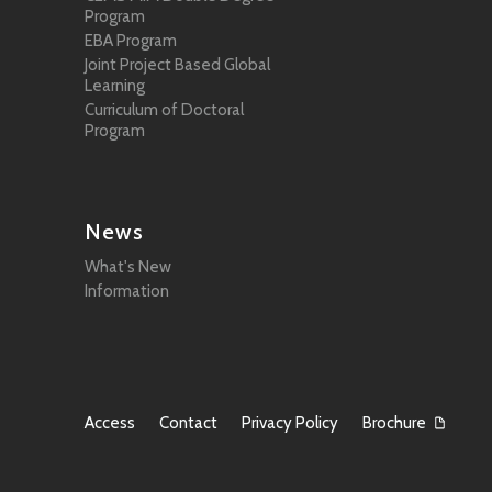
Program
EBA Program
Joint Project Based Global
Learning
Curriculum of Doctoral
Program
News
What's New
Information
Access
Contact
Privacy Policy
Brochure