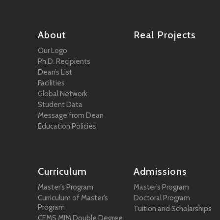
About
Real Projects
Our Logo
Ph.D. Recipients
Dean’s List
Facilities
Global Network
Student Data
Message from Dean
Education Policies
Curriculum
Admissions
Master’s Program
Master’s Program
Curriculum of Master’s
Doctoral Program
Program
Tuition and Scholarships
CEMS MIM Double Degree